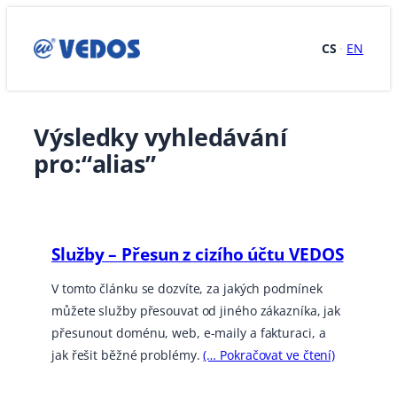
Přeskočit
na
CS
·
EN
obsah
Výsledky vyhledávání
pro:“alias”
Služby – Přesun z cizího účtu VEDOS
V tomto článku se dozvíte, za jakých podmínek
můžete služby přesouvat od jiného zákazníka, jak
přesunout doménu, web, e-maily a fakturaci, a
jak řešit běžné problémy.
(… Pokračovat ve čtení)