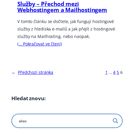
Služby – Přechod mezi
Webhostingem a Mailhostingem
V tomto článku se dočtete, jak fungují hostingové
služby z hlediska e-mailů a jak přejít z hostingové
služby na Mailhosting, nebo naopak.
(… Pokračovat ve čtení)
←
Předchozí stránka
1
…
4
5
6
Hledat znovu: