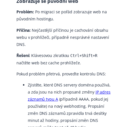
Zobrazuje se původní web
Problém:
Po migraci se pořád zobrazuje web na
původním hostingu.
Příčina:
Nejčastější příčinou je cachování obsahu
webu v prohlížeči, případně nesprávné nastavení
DNS.
Řešení:
Klávesovou zkratkou
Ctrl+Shift+R
načtěte web bez cache prohlížeče.
Pokud problém přetrvá, proveďte kontrolu DNS:
Zjistěte, které DNS servery doména používá,
a zda jsou na nich propsané změny
IP adres
záznamů typu A
(případně AAAA, pokud jej
používáte) na nový webhosting. Propsání
změn DNS záznamů zpravidla trvá desítky
minut až hodiny, propsání změn DNS