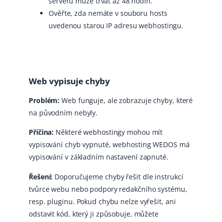
serverů může trvat až 48 hodin.
Ověřte, zda nemáte v souboru hosts
uvedenou starou IP adresu webhostingu.
Web vypisuje chyby
Problém:
Web funguje, ale zobrazuje chyby, které
na původním nebyly.
Příčina:
Některé webhostingy mohou mít
vypisování chyb vypnuté, webhosting WEDOS má
vypisování v základním nastavení zapnuté.
Řešení:
Doporučujeme chyby řešit dle instrukcí
tvůrce webu nebo podpory redakčního systému,
resp. pluginu. Pokud chybu nelze vyřešit, ani
odstavit kód, který ji způsobuje, můžete