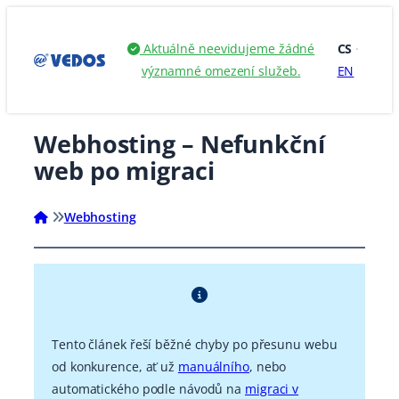
Přeskočit
na
Aktuálně neevidujeme žádné
CS
·
obsah
významné omezení služeb.
EN
Webhosting – Nefunkční
web po migraci
Webhosting
Tento článek řeší běžné chyby po přesunu webu
od konkurence, ať už
manuálního
, nebo
automatického podle návodů na
migraci v