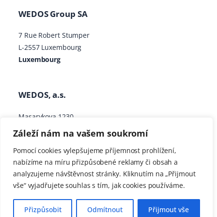
WEDOS Group SA
7 Rue Robert Stumper
L-2557 Luxembourg
Luxembourg
WEDOS, a.s.
Masarykova 1230
373 41 Hluboká nad Vltavou
Záleží nám na vašem soukromí
Česká republika
Pomocí cookies vylepšujeme příjemnost prohlížení,
nabízíme na míru přizpůsobené reklamy či obsah a
analyzujeme návštěvnost stránky. Kliknutím na „Přijmout
Výchozím jazykem znalostní báze a dokumentace je
vše“ vyjadřujete souhlas s tím, jak cookies používáme.
čeština
. Všechny ostatní překlady zajišťuje AI.
V případě pochyb ohledně významu ve vašem jazyce
Přizpůsobit
Odmítnout
Přijmout vše