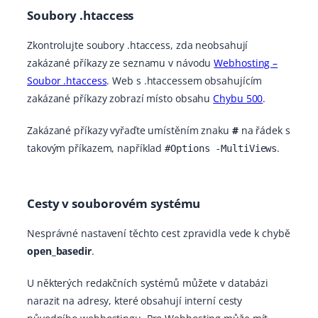
Soubory .htaccess
Zkontrolujte soubory .htaccess, zda neobsahují
zakázané příkazy ze seznamu v návodu
Webhosting –
Soubor .htaccess
. Web s .htaccessem obsahujícím
zakázané příkazy zobrazí místo obsahu
Chybu 500
.
Zakázané příkazy vyřaďte umístěním znaku
#
na řádek s
takovým příkazem, například
.
#Options -MultiViews
Cesty v souborovém systému
Nesprávné nastavení těchto cest zpravidla vede k chybě
open_basedir
.
U některých redakčních systémů můžete v databázi
narazit na adresy, které obsahují interní cesty