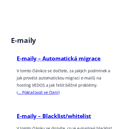
E-maily
E-maily – Automatická migrace
V tomto článkce se dočtete, za jakých podmínek a
jak provést automatickou migraci e-mailů na
hosting VEDOS a jak řešit běžné problémy.
(… Pokračovat ve čtení)
E-maily – Blacklist/whitelist
V tomto článku se dozvíte, co je e-mailový blacklist