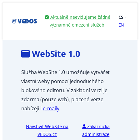
Přeskočit
na
Aktuálně neevidujeme žádné
CS
·
obsah
významné omezení služeb.
EN
WebSite 1.0
Služba WebSite 1.0 umožňuje vytvářet
vlastní weby pomocí jednoduchého
blokového editoru. V základní verzi je
zdarma (pouze web), placené verze
nabízejí i
e-maily
.
Navštívit WebSite na
Zákaznická
VEDOS.cz
administrace