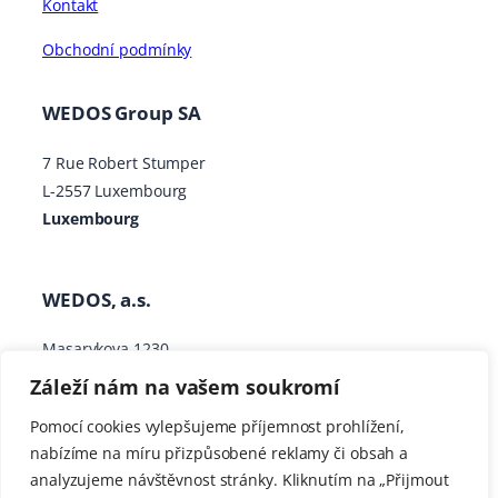
Kontakt
Obchodní podmínky
WEDOS Group SA
7 Rue Robert Stumper
L-2557 Luxembourg
Luxembourg
WEDOS, a.s.
Masarykova 1230
373 41 Hluboká nad Vltavou
Záleží nám na vašem soukromí
Česká republika
Pomocí cookies vylepšujeme příjemnost prohlížení,
nabízíme na míru přizpůsobené reklamy či obsah a
analyzujeme návštěvnost stránky. Kliknutím na „Přijmout
Výchozím jazykem znalostní báze a dokumentace je